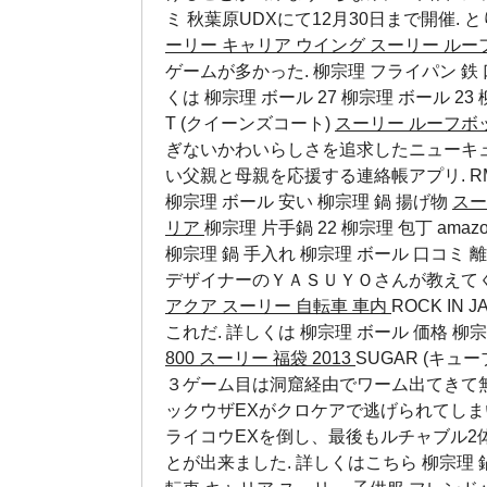
ミ
秋葉原UDXにて12月30日まで開催.
ーリー キャリア ウイング
スーリー ルー
ゲームが多かった. 柳宗理 フライパン 鉄 
くは
柳宗理 ボール 27
柳宗理 ボール 23
T (クイーンズコート)
スーリー ルーフボ
ぎないかわいらしさを追求したニューキュー
い父親と母親を応援する連絡帳アプリ. R
柳宗理 ボール 安い
柳宗理 鍋 揚げ物
スー
リア
柳宗理 片手鍋 22 柳宗理 包丁 a
柳宗理 鍋 手入れ
柳宗理 ボール 口コミ
離
デザイナーのＹＡＳＵＹＯさんが教えてくれ
アクア
スーリー 自転車 車内
ROCK IN 
これだ. 詳しくは
柳宗理 ボール 価格
柳宗
800
スーリー 福袋 2013
SUGAR (キ
３ゲーム目は洞窟経由でワーム出てきて無理
ックウザEXがクロケアで逃げられてし
ライコウEXを倒し、最後もルチャブル2
とが出来ました. 詳しくはこちら
柳宗理 