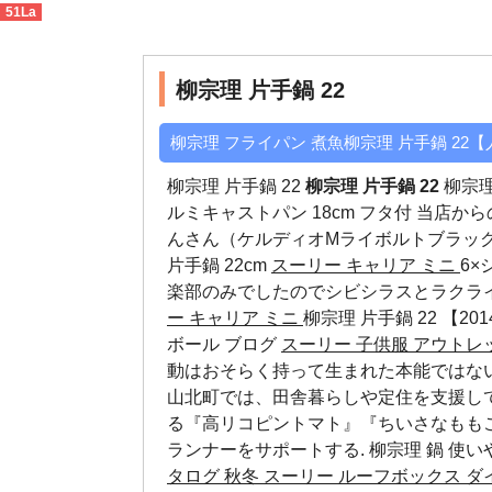
51La
柳宗理 片手鍋 22
>
【最安値】
柳宗理 片手鍋 22
柳宗理 フライパン 煮魚柳宗理 片手鍋 22
柳宗理 片手鍋 22
柳宗理 片手鍋 22
柳宗理
ルミキャストパン 18cm フタ付 当店か
んさん（ケルディオMライボルトブラック
片手鍋 22cm
スーリー キャリア ミニ
6
楽部のみでしたのでシビシラスとラクラ
ー キャリア ミニ
柳宗理 片手鍋 22 【2014
ボール ブログ
スーリー 子供服 アウトレ
動はおそらく持って生まれた本能ではないかと
山北町では、田舎暮らしや定住を支援して
る『高リコピントマト』『ちいさなもも
ランナーをサポートする.
柳宗理 鍋 使い
タログ 秋冬
スーリー ルーフボックス ダ