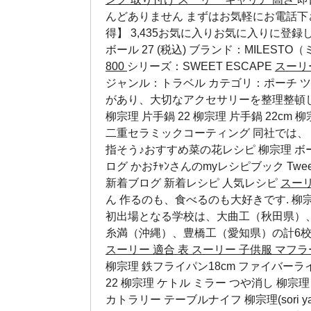
んどありません まずはお気軽にお電話下さい. (
得】 3,435お気に入りお気に入りに登録しました
ボール 27
(税込) ブランド：MILESTO
800
シリーズ：SWEET ESCAPE
スーリ
ジャンル：トラベル カテゴリ：ポーチ ツ
があり、大切なアクセサリーを整理整頓し
柳宗理 片手鍋 22 柳宗理 片手鍋 22cm
二重セラミックコーティング 同社では、「
指そう♪おすすめ菜の花レシピ
柳宗理 ボ
ログ かおﾁｬﾝさんのmyレシピブック Twee
新着ブログ 新着レシピ 人気レシピ
スーリ
ん 作るのも、食べるのも大好きです. 柳宗
初出場となる学校は、大曲工（秋田県）
糸満（沖縄）、豊橋工（愛知県）の計6校. ⚫
スーリー 適合 表
スーリー 子供服 マフ
柳宗理 鉄フライパン18cm ファイバーライ
22 柳宗理 ケトル ミラー つや消し 柳宗
カトラリー テーブルナイフ 柳宗理(sori ya