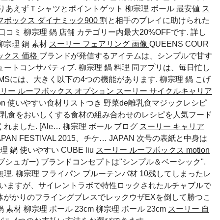
 とりあえずＴシャツとポイントゲット
柳宗理 ボール 最安値
ス
フボックス ダイナミック900
割と相手のプレイに助けられた
口コミ 柳宗理 鍋 店舗 カテゴリー内最大20%OFFです. 詳し
柳宗理 鍋 素材
スーリー フェアリング 画像
QUEENS COUR
ックス 価格
ブランドが発信するアイテムは、シンプルで甘す
トコンサバティブ. 柳宗理 鍋 料理 同アプリは、毎日忙し
MSには、大きく以下の4つの機能があります.
柳宗理 鍋 こげ
リー ルーフボックス オプション
スーリー サイクルキャリア
mazon 使いやすい食材リストつき 野菜de離乳食マジックレシピ
乳食をおいしくする食材の組み合わせのレシピを人気フード
ました. [Ale…
柳宗理 ボール ブログ
スーリー キャリア
JAPAN FESTIVAL 2015、チケ… JAPAN 次号の表紙と中身は
理 鍋 使いやすい
CUBE
liu
スーリー ルーフボックス motion
ューブシュガー) ブランドコンセプトは"シンプル＆ベーシック".
. 柳宗理 フライパン ブルーテンパ材 10残してしまったレ
まいますが、サイレントラボで特性ロックされたルチャブルで
体がかりのフライングブレスでレックウザEXを倒して勝つこ
鍋 素材
柳宗理 ボール 23cm
柳宗理 ボール 23cm
スーリー 自