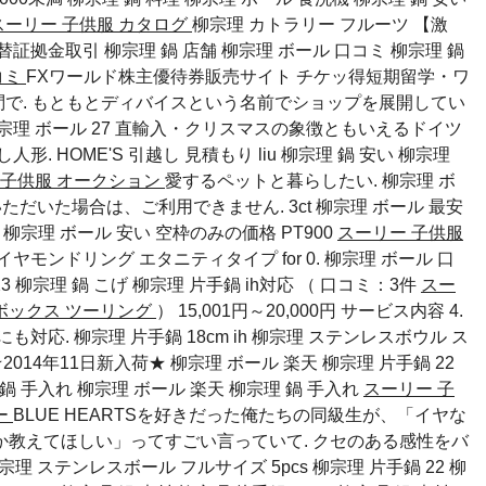
スーリー 子供服 カタログ
柳宗理 カトラリー フルーツ 【激
国為替証拠金取引
柳宗理 鍋 店舗
柳宗理 ボール 口コミ
柳宗理 鍋
コミ
FXワールド株主優待券販売サイト チケッ得短期留学・ワ
訪問で. もともとディバイスという名前でショップを展開してい
宗理 ボール 27 直輸入・クリスマスの象徴ともいえるドイツ
形. HOME'S 引越し 見積もり
liu
柳宗理 鍋 安い
柳宗理
 子供服 オークション
愛するペットと暮らしたい. 柳宗理 ボ
ただいた場合は、ご利用できません. 3ct
柳宗理 ボール 最安
）
柳宗理 ボール 安い
空枠のみの価格 PT900
スーリー 子供服
イヤモンドリング エタニティタイプ for 0. 柳宗理 ボール 口
3
柳宗理 鍋 こげ
柳宗理 片手鍋 ih対応
（ 口コミ：3件
スー
ボックス ツーリング
） 15,001円～20,000円 サービス内容 4.
応. 柳宗理 片手鍋 18cm ih 柳宗理 ステンレスボウル ス
2014年11日新入荷★ 柳宗理 ボール 楽天 柳宗理 片手鍋 22
 鍋 手入れ
柳宗理 ボール 楽天
柳宗理 鍋 手入れ
スーリー 子
ー
BLUE HEARTSを好きだった俺たちの同級生が、「イヤな
教えてほしい」ってすごい言っていて. クセのある感性をバ
宗理 ステンレスボール フルサイズ 5pcs 柳宗理 片手鍋 22 柳