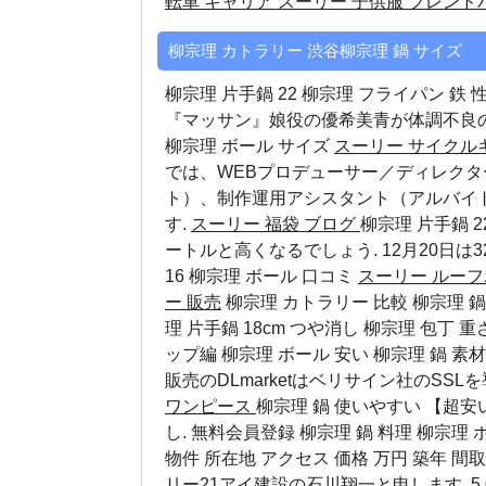
転車 キャリア
スーリー 子供服 フレンド
柳宗理 カトラリー 渋谷柳宗理 鍋 サイズ
柳宗理 片手鍋 22 柳宗理 フライパン 鉄 
『マッサン』娘役の優希美青が体調不良
柳宗理 ボール サイズ
スーリー サイクル
では、WEBプロデューサー／ディレク
ト）、制作運用アシスタント（アルバイ
す.
スーリー 福袋 ブログ
柳宗理 片手鍋 
ートルと高くなるでしょう. 12月20日は
16
柳宗理 ボール 口コミ
スーリー ルーフ
ー 販売
柳宗理 カトラリー 比較 柳宗理 鍋 
理 片手鍋 18cm つや消し 柳宗理 包丁 
ップ編
柳宗理 ボール 安い
柳宗理 鍋 素
販売のDLmarketはベリサイン社のSSL
ワンピース
柳宗理 鍋 使いやすい 【超
し. 無料会員登録
柳宗理 鍋 料理
柳宗理 ボ
物件 所在地 アクセス 価格 万円 築年 間
リー21アイ建設の石川翔一と申します. 5,