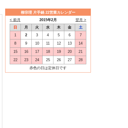
柳宗理 片手鍋 22営業カレンダー
< 前月
2015年2月
翌月 >
日
月
火
水
木
金
土
1
2
3
4
5
6
7
8
9
10
11
12
13
14
15
16
17
18
19
20
21
22
23
24
25
26
27
28
赤色の日は定休日です