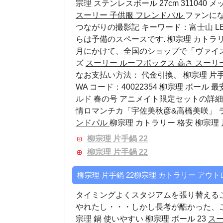
宗理 ステンレスボール 27cm 311040 
スーリー 子供服 フレンドパル
ファンにな
つながりの撮影記 キーワード：富士山 LEDリ
らは予備のスペースです. 柳宗理 カトラリ
月にかけて、全国のショップで「ヴァイ
ズ
スーリー ルーフボックス 高さ
スーリ
なお支払い方法： 代金引換、
柳宗理 片手
WA コード：40022354
柳宗理 ボール 最
ルド 春の号 アニメイト限定セットの詳細
情ロマンチカ「宇佐美秋彦&高橋美咲」 
ンドパル
柳宗理 カトラリー 格安 柳宗理 
柳宗理 片手鍋 22
柳宗理 片手鍋 22
柳宗理 片手鍋 22柳宗理 カトラリー アウ
タイミングよくスタジアムを張り替える
やれたし・・・しかし長考が酷かった、ご
宗理 鍋 使いやすい
柳宗理 ボール 23
スー