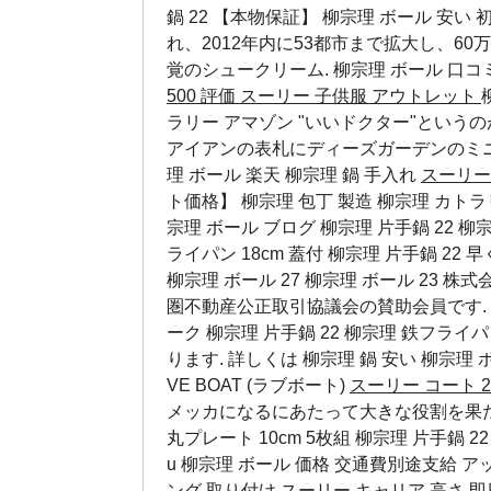
鍋 22 【本物保証】 柳宗理 ボール 安
れ、2012年内に53都市まで拡大し、6
覚のシュークリーム.
柳宗理 ボール 口コ
500 評価
スーリー 子供服 アウトレット
ラリー アマゾン "いいドクター"という
アイアンの表札にディーズガーデンのミ
理 ボール 楽天
柳宗理 鍋 手入れ
スーリー
ト価格】 柳宗理 包丁 製造 柳宗理 カトラリー
宗理 ボール ブログ 柳宗理 片手鍋 22 柳宗理
ライパン 18cm 蓋付 柳宗理 片手鍋 2
柳宗理 ボール 27
柳宗理 ボール 23
株式
圏不動産公正取引協議会の賛助会員です.
ーク 柳宗理 片手鍋 22 柳宗理 鉄フライパン
ります. 詳しくは
柳宗理 鍋 安い
柳宗理 ボ
VE BOAT (ラブボート)
スーリー コート 2
メッカになるにあたって大きな役割を果たし
丸プレート 10cm 5枚組 柳宗理 片手鍋 
u
柳宗理 ボール 価格
交通費別途支給 ア
ング 取り付け
スーリー キャリア 高さ
即