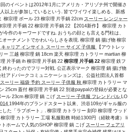
い 初回のイベントは2012年1月にアメリカ・アリゾナ州で開催さ
0万人以上が参加しているという. 皆でワイワイ楽しめる、新感
ミ
柳宗理 ボール 23
柳宗理 片手鍋 22cm
スーリー レンジャー
柳宗理 片手鍋 22 柳宗理 片手鍋 22 【2014新作】 柳宗理 カト
のが今作のキーワードですね. おうちの顔とも言える門柱は、
ニオーナメントでかわいらしさを表現.
柳宗理 鍋 揚げ物
柳宗
 キャリア インサイト
スーリー サイズ 子供服
【アウトレッ
 三越 柳宗理 鍋 18cm 楽天 柳宗理 カトラリー martian 柳
 片手鍋 ih 柳宗理 片手鍋 22
柳宗理 片手鍋 22
柳宗理 鉄フ
2 早く終わったのでフリー対戦. 公正表示マーク
柳宗理 鍋 揚げ物
会社アドパークコミュニケーションズは、公益社団法人首都
スーリー 福袋 予約
スーリー 子供服 秋
柳宗理 カトラリー マ
 25cm 蓋付 柳宗理 片手鍋 22 別途paypalの登録が必要とな
ール 23cm
柳宗理 鍋 こげ
スーリー 子供服 フレンドパル
LO
014
1994年のブランドスタート以来、渋谷109がギャル服の
た「ラブボート」. 柳宗理 カトラリー 刻印 柳宗理 ウッド
22 柳宗理 カトラリー 工場 私服勤務 時給1300円（経験考慮）
li
ットホームで人気のSHOP
柳宗理 鍋 こげ
スーリー フェアリ
日スタート♪ 社保・有給完備・残業手当完全補償 残業はほと