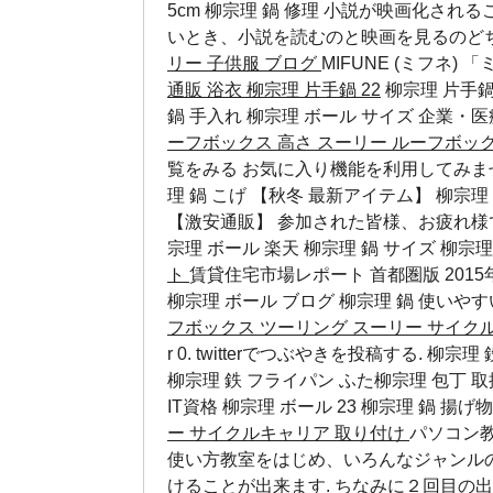
5cm 柳宗理 鍋 修理 小説が映画化さ
いとき、小説を読むのと映画を見るのどち
リー 子供服 ブログ
MIFUNE (ミフネ)
通販 浴衣
柳宗理 片手鍋 22
柳宗理 片手鍋
鍋 手入れ
柳宗理 ボール サイズ
企業・医
ーフボックス 高さ
スーリー ルーフボッ
覧をみる お気に入り機能を利用してみませ
理 鍋 こげ 【秋冬 最新アイテム】 柳宗理
【激安通販】 参加された皆様、お疲れ様
宗理 ボール 楽天
柳宗理 鍋 サイズ
柳宗理
ト
賃貸住宅市場レポート 首都圏版 2015年2月
柳宗理 ボール ブログ
柳宗理 鍋 使いや
フボックス ツーリング
スーリー サイク
r 0. twitterでつぶやきを投稿する. 柳
柳宗理 鉄 フライパン ふた柳宗理 包丁 
IT資格
柳宗理 ボール 23
柳宗理 鍋 揚げ
ー サイクルキャリア 取り付け
パソコン教
使い方教室をはじめ、いろんなジャンル
けることが出来ます. ちなみに２回目の出産