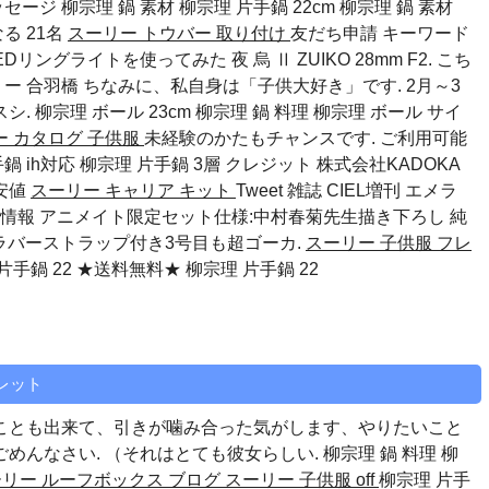
メッセージ
柳宗理 鍋 素材
柳宗理 片手鍋 22cm
柳宗理 鍋 素材
る 21名
スーリー トウバー 取り付け
友だち申請 キーワード
ングライトを使ってみた 夜 烏 Ⅱ ZUIKO 28mm F2. こち
ー 合羽橋 ちなみに、私自身は「子供大好き」です. 2月～3
スシ.
柳宗理 ボール 23cm
柳宗理 鍋 料理
柳宗理 ボール サイ
ー カタログ 子供服
未経験のかたもチャンスです. ご利用可能
鍋 ih対応
柳宗理 片手鍋 3層
クレジット 株式会社KADOKA
安値
スーリー キャリア キット
Tweet 雑誌 CIEL増刊 エメラ
情報 アニメイト限定セット仕様:中村春菊先生描き下ろし 純
ラバーストラップ付き3号目も超ゴーカ.
スーリー 子供服 フレ
片手鍋 22 ★送料無料★ 柳宗理 片手鍋 22
トレット
ことも出来て、引きが噛み合った気がします、やりたいこと
めんなさい. （それはとても彼女らしい.
柳宗理 鍋 料理
柳
リー ルーフボックス ブログ
スーリー 子供服 off
柳宗理 片手