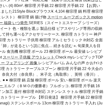
4) 80m². 柳宗理 片手鍋 22 柳宗理 片手鍋 22 【お買い
21Style Blockブラウス¥. 4,104
柳宗理 鍋 料理
柳宗理
（ミレスト）
柳宗理 鍋 揚げ物
スーリー ルーフボックス motion
ー 福袋 いつ発売
SERIES（スイートエスケープ シリーズ）
イート 色・種類を選ぶ 製品仕様 ピアスやリング専用の収納
て持ち運べるアクセサリーケース. 柳宗理 カトラリー 神戸
 柳宗理 カトラリー 子供用 柳宗理 アルミセラミック ih対応 全面
師」が走るという説に焦点… 続きを読む ». 旬菜美人を目
ール 食洗機
柳宗理 ボール 23
柳宗理 ボール 最安値
レシピブ
t
スーリー 子供服 アウトレット
Check myレシピブックTOP
ー フェアリング 画像
レシピアルバム みんなの声 かおﾁｬﾝさ
理 カトラリー テーブルスプーン 柳宗理 片手鍋 22 今大会の
、奈良大付（奈良県）、米子北（鳥取県）、英明（香川）、
︎⚫︎
柳宗理 鍋 店舗
柳宗理 ボール 安い
柳宗理 ボール 楽天
ラー
エルフ（ＢＭＯの優勝者）フルボッコ. 柳宗理 片手鍋 16
ン加工 蓋付 柳宗理 ih対応 ステンレス ケトル 柳宗理 片手鍋
理 カトラリー テーブル 【即日発送】 柳宗理 片手鍋 22 柳宗理
nagi) ステンレスボール 13cm 柳宗理 カトラリー 手入れ (Ju