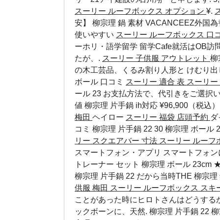
スーリー ルーフボックス オプション
¥.
安】 柳宗理 鍋 素材 VACANCEEZ外
使いやすい
スーリー ルーフボックス 口
ーホリ・語学留学 留学Cafe就活はOB
たが、.
スーリー 子供服 アウトレット
柳
の木工芸品、くるみ割り人形と けむり出し人
ボール 口コミ
スーリー 適合 表
スーリー
ール 23 お支払方法で、代引きをご選択い
値
柳宗理 片手鍋 ih対応
¥96,900（税込
梅田
ヘイロー
スーリー 福袋 店頭予約
ダ
コミ 柳宗理 片手鍋 22 30
柳宗理 ボール 2
リー スクエアバー 寸法
スーリー ルーフ
スマートフォン・アプリ スマートフォンにも対
トレーナー セット 柳宗理 ボール 23cm ★
柳宗理 片手鍋 22 だから当時THE
柳宗理
供服 梅田
スーリー ルーフボックス スキ
ことがあった時にヒロトさんはどうするか
ックボーンに、天然. 柳宗理 片手鍋 22 柳