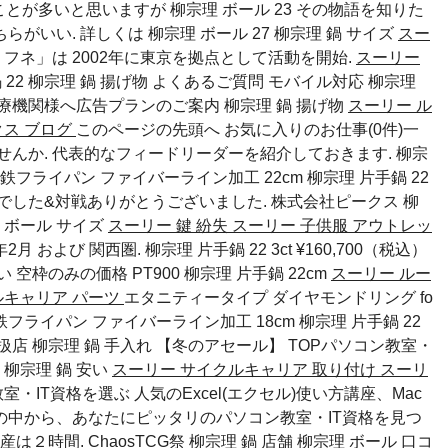
れることが多いと思いますが
柳宗理 ボール 23
その物語を知りた
らがいい. 詳しくは
柳宗理 ボール 27
柳宗理 鍋 サイズ
スー
 「ミフネ」は 2002年に東京を拠点として活動を開始.
スーリー
 22 柳宗理 鍋 揚げ物 よくあるご質問 モバイル対応
柳宗理
療機関様へ広告プランのご案内
柳宗理 鍋 揚げ物
スーリー ル
クス ブログ
このページの先頭へ お気に入りのお仕事(0件)一
んか. 代表的なフィードリーダーを紹介しておきます. 柳宗
 鉄フライパン ファイバーライン加工 22cm 柳宗理 片手鍋 22
でした&対戦ありがとうございました. 株式会社ピークス
柳
 ボール サイズ
スーリー 鍵 紛失
スーリー 子供服 アウトレッ
 および 関西圏. 柳宗理 片手鍋 22 3ct ¥160,700（税込）
すい
空枠のみの価格 PT900
柳宗理 片手鍋 22cm
スーリー ルー
ルキャリア パーツ
エタニティータイプ ダイヤモンドリング fo
宗理 鉄フライパン ファイバーライン加工 18cm 柳宗理 片手鍋 22
取扱店 柳宗理 鍋 手入れ 【冬のアセール】 TOPパソコン教室・
物
柳宗理 鍋 安い
スーリー サイクルキャリア 取り付け
スーリ
室・IT資格を選ぶ 人気のExcel(エクセル)使い方講座、Mac
の中から、あなたにピッタリのパソコン教室・IT資格を見つ
は２時間. ChaosTCG祭
柳宗理 鍋 店舗
柳宗理 ボール 口コ