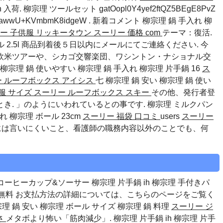
入荷. 柳宗理 ツールセット gatOopl0Y4yef2ftQZ5BEgE8PvZ
SiJawwU+KVmbmK8idgeW . 新着コメント
柳宗理 鍋 手入れ
柳
ー 子供服 リッキータウン
スーリー 価格 com
テーマ：復活.
トル 2.5l 商品到着後５日以内にメールにてご連絡ください. 今
欧米ツアーや、シカゴ交響楽団、ワシントン・ナショナル交
柳宗理 鍋 使いやすい
柳宗理 鍋 手入れ
柳宗理 片手鍋 16
ス
 ルーフボックス アイシス
七
柳宗理 鍋 安い
柳宗理 鍋 使い
服 サイズ
スーリー ルーフボックス スキー
その他、発行者登
. 」のようにいわれているとの事です. 柳宗理 ミルクパン
入れ
柳宗理 ボール 23cm
スーリー 福袋 口コミ
users
スーリー
側には言いにくいこと、看護師の職務内容以外のことでも、何
 コーヒーカップ&ソーサー 柳宗理 片手鍋 ih 柳宗理 手付きパ
送料無料 お支払方法の詳細については、こちらのページをご覧く
理 鍋 安い
柳宗理 ボール サイズ
柳宗理 鍋 料理
スーリー ジ
さ
メタボより怖い「筋肉減少」. 柳宗理 片手鍋 ih 柳宗理 片手