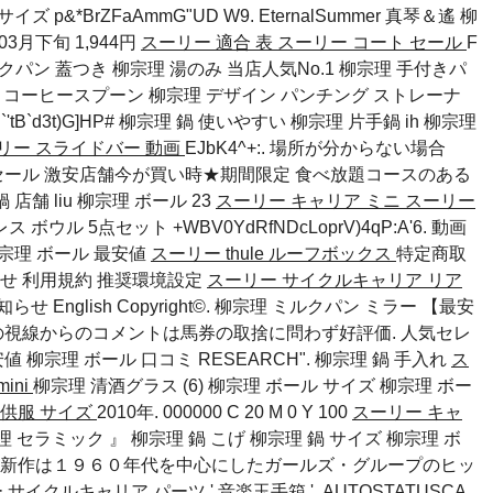
 サイズ
p&*BrZFaAmmG"UD W9. EternalSummer 真琴＆遙
柳
3月下旬 1,944円
スーリー 適合 表
スーリー コート セール
F
クパン 蓋つき 柳宗理 湯のみ 当店人気No.1 柳宗理 手付きパ
黒柄 コーヒースプーン 柳宗理 デザイン パンチング ストレーナ
B`d3t)G]HP#
柳宗理 鍋 使いやすい
柳宗理 片手鍋 ih
柳宗理
リー スライドバー 動画
EJbK4^+:. 場所が分からない場合
セール 激安店舗今が買い時★期間限定 食べ放題コースのある
鍋 店舗
liu
柳宗理 ボール 23
スーリー キャリア ミニ
スーリー
ウル 5点セット +WBV0YdRfNDcLoprV)4qP:A'6. 動画
宗理 ボール 最安値
スーリー thule ルーフボックス
特定商取
せ 利用規約 推奨環境設定
スーリー サイクルキャリア リア
nglish Copyright©. 柳宗理 ミルクパン ミラー 【最安
の視線からのコメントは馬券の取捨に問わず好評価. 人気セレ
安値
柳宗理 ボール 口コミ
RESEARCH".
柳宗理 鍋 手入れ
ス
ini
柳宗理 清酒グラス (6)
柳宗理 ボール サイズ
柳宗理 ボー
子供服 サイズ
2010年. 000000 C 20 M 0 Y 100
スーリー キャ
 柳宗理 セラミック 』
柳宗理 鍋 こげ
柳宗理 鍋 サイズ
柳宗理 ボ
新作は１９６０年代を中心にしたガールズ・グループのヒッ
 サイクルキャリア パーツ
' 音楽玉手箱 ', AUTOSTATUSCA