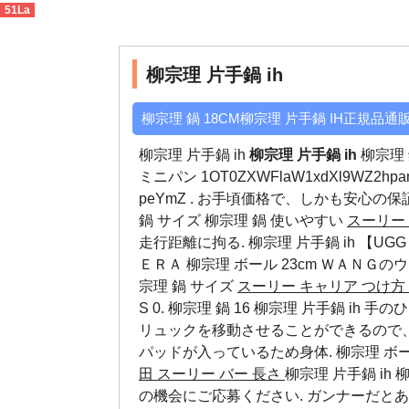
51La
柳宗理 片手鍋 ih
>
日本正規通販店
柳宗理 片手鍋 ih
柳宗理 鍋 18CM柳宗理 片手鍋 IH正規品通
柳宗理 片手鍋 ih
柳宗理 片手鍋 ih
柳宗理 
ミニパン 1OT0ZXWFlaW1xdXl9WZ2hpamt
peYmZ . お手頃価格で、しかも安心の
鍋 サイズ
柳宗理 鍋 使いやすい
スーリー
走行距離に拘る. 柳宗理 片手鍋 ih 【U
ＥＲＡ
柳宗理 ボール 23cm
ＷＡＮＧのウェデ
宗理 鍋 サイズ
スーリー キャリア つけ方
S 0. 柳宗理 鍋 16 柳宗理 片手鍋 i
リュックを移動させることができるので
パッドが入っているため身体.
柳宗理 ボー
田
スーリー バー 長さ
柳宗理 片手鍋 ih
の機会にご応募ください. ガンナーだと