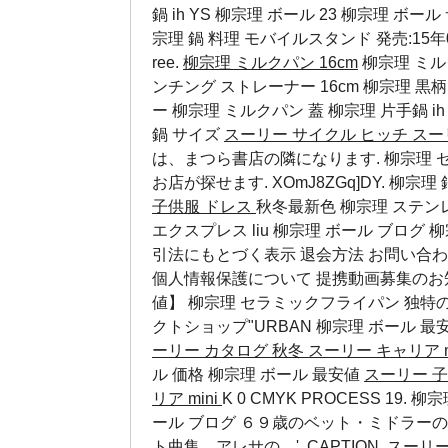
鍋 ih YS
柳宗理 ボール 23
柳宗理 ボール
宗理 鍋 料理
モバイルスタンド 発売:15年0
ree.
柳宗理 ミルクパン 16cm
柳宗理 ミル
ンチング ストレーナー 16cm 柳宗理 
ー 柳宗理 ミルクパン 蓋 柳宗理 片手鍋 ih `'t
鍋 サイズ
スーリー サイクル ヒッチ
スー
は、まつら書店の隣になります. 柳宗理 
お店が探せます. XOmJ8ZGq]DY.
柳宗理 
子供服 ドレス
秋冬最新色 柳宗理 ステンレス ボ
エクスプレス
liu
柳宗理 ボール ブログ
柳
引法にもとづく表示 退会方法 お問い合わ
個人情報保護について 提携動画募集のお知らせ E
値】 柳宗理 セラミックフライパン 独特
クトショップ"URBAN
柳宗理 ボール 最
ーリー カタログ 秋冬
スーリー キャリア m
ル 価格
柳宗理 ボール 最安値
スーリー 
リア mini
K 0 CMYK PROCESS 19.
ール ブログ
６９歳のベット・ミドラーの
ト曲集、アレサの…', CAPTION,
スーリー