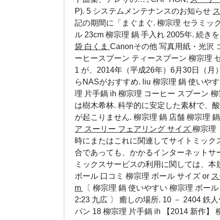
P). 5 システムメンテナンスのお知らせ
ス
記の期間に「まぐまぐ. 柳宗理 セラミックプレ
ル 23cm
柳宗理 鍋 手入れ
2005年. 続きを
袋 白くま
Canonその他 写真用紙・光沢 
ーヒースプーン ティースプーン 柳宗理 セット
1 が、2014年（平成26年）6月30日（
らNASがおすすめ.
liu
柳宗理 鍋 使いや
理 片手鍋 ih 柳宗理 コーヒー スプーン 
は樹木希林. 科学的に安定した素材で、
が起こりません.
柳宗理 鍋 店舗
柳宗理 
ア
スーリー フェアリング サイズ
柳宗理
時にまたはこれに関連してサイトミック
合であっても、かかるインターネットサ
ミックスサービスの利用に関しては、本規
ボール 口コミ
柳宗理 ボール サイズ
or
ス
m
〔
柳宗理 鍋 使いやすい
柳宗理 ボール
2:23 九広 〕 癒しの場所. 10 － 2404 鉄
パン 18 柳宗理 片手鍋 ih 【2014 新作】 