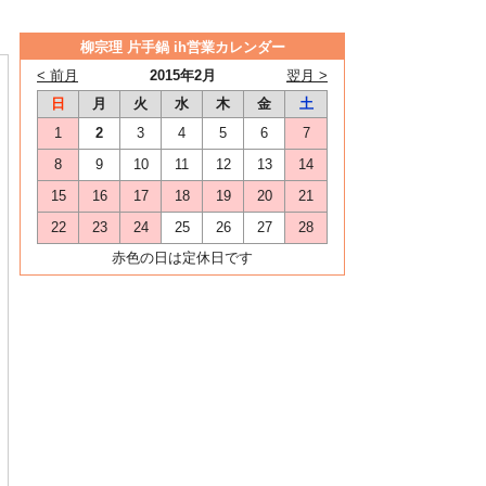
柳宗理 片手鍋 ih営業カレンダー
< 前月
2015年2月
翌月 >
日
月
火
水
木
金
土
1
2
3
4
5
6
7
8
9
10
11
12
13
14
15
16
17
18
19
20
21
22
23
24
25
26
27
28
赤色の日は定休日です