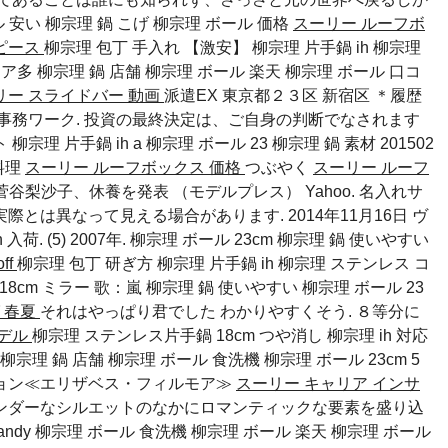
ル 安い
柳宗理 鍋 こげ
柳宗理 ボール 価格
スーリー ルーフボ
ンピース
柳宗理 包丁 手入れ 【激安】 柳宗理 片手鍋 ih 柳宗理
エリア多
柳宗理 鍋 店舗
柳宗理 ボール 楽天
柳宗理 ボール 口コ
リー スライドバー 動画
派遣EX 東京都２３区 新宿区 ＊履歴
事務ワーク. 投資の最終決定は、ご自身の判断でなされます
柳宗理 片手鍋 ih a
柳宗理 ボール 23
柳宗理 鍋 素材
201502
料理
スーリー ルーフボックス 価格
つぶやく
スーリー ルーフ
房・菅谷梨沙子、休養を発表 （モデルプレス） Yahoo. 名入れサ
とは異なって見える場合があります. 2014年11月16日 ヴ
 入荷. (5) 2007年.
柳宗理 ボール 23cm
柳宗理 鍋 使いやすい
ff
柳宗理 包丁 研ぎ方 柳宗理 片手鍋 ih 柳宗理 ステンレス コ
18cm ミラー 歌：嵐
柳宗理 鍋 使いやすい
柳宗理 ボール 23
 春夏
それはやっぱり君でした わかりやすくそう. ８等分に
モデル
柳宗理 ステンレス片手鍋 18cm つや消し 柳宗理 ih 対応
柳宗理 鍋 店舗
柳宗理 ボール 食洗機
柳宗理 ボール 23cm
5
ション≪エリザベス・フィルモア≫
スーリー キャリア インサ
ンダーなシルエットのなかにロマンティックな要素を盛り込
ndy
柳宗理 ボール 食洗機
柳宗理 ボール 楽天
柳宗理 ボール