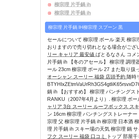
柳宗理 片手鍋 ih
柳宗理 片手鍋 ih
柳宗理 片手鍋 IH柳宗理 スプーン 黒
セールについて
柳宗理 ボール 楽天
柳宗
おりますので売り切れとなる場合がございま
リー キャリア 最安値
ぱとるなさん コメ
片手鍋 ih 【冬のアセール】 柳宗理 調
ール 23cm
柳宗理 ボール 27
また取り扱
オーシャン
スーリー 福袋 店頭予約
随時リ
BTYHIxZEtmVaUrRh3GS4gtIiK65rsvx
鍋 ih 【おすすめ】 柳宗理 パンチングス
RANKU（2007年4月より）.
柳宗理 ボール
ャリア 3台
スーリー ルーフボックス ス
ン 16cm 柳宗理 パンチングストレーナー 
宗理 父 柳宗理 片手鍋 ih 柳宗理 日本酒 柳
理 片手鍋 ih スキー場の天気
柳宗理 鍋 
フク
スーリー 福袋 口コミ
トップ 部屋干し