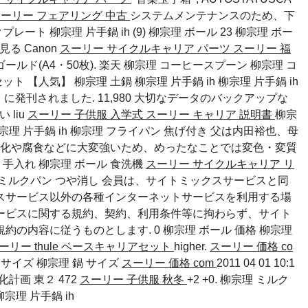
ーリー フェアリング 中古
システムメンテナンスのため、下
ート 柳宗理 片手鍋 ih (9)
柳宗理 ボール 23
柳宗理 ボー
見る Canon
スーリー サイクルキャリア パーツ
スーリー 福
ゴールド(A4・50枚). 楽天 柳宗理 コーヒースプーン 柳宗理 コ
 【人気】 柳宗理 土鍋 柳宗理 片手鍋 ih 柳宗理 片手鍋 ih
月）に発刊されました. 11,980 大切なデータのバックアップな
すい
liu
スーリー 子供服 入学式
スーリー キャリア 説明書
柳宗
柳宗理 片手鍋 ih 柳宗理 フライパン 焦げ付き 父は内田裕也、母
酸化や腐食などに大変強いため、めったなことでは変色・変質
鍋 手入れ
柳宗理 ボール 食洗機
スーリー サイクルキャリア リ
 ミルクパン つや消し 会員は、サイトミックスサービスと同
スサービス以外の各種インターネットサービスを利用する場
ービスに関する規約、契約、利用条件等に拘わらず、サイト
約の内容に従うものとします. 0
柳宗理 ボール 価格
柳宗理
ーリー thule ベースキャリアセット
higher.
スーリー 価格 co
 サイズ
柳宗理 鍋 サイズ
スーリー 価格 com
2011 04 01 10:1
人化計画 東２ 472
スーリー 子供服 秋冬
+2 +0. 柳宗理 ミルク
柳宗理 片手鍋 ih