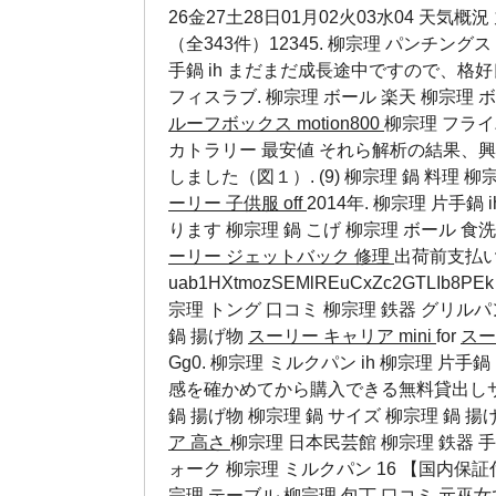
26金27土28日01月02火03水04 天気
（全343件）12345. 柳宗理 パンチングス
手鍋 ih まだまだ成長途中ですので、格
フィスラブ.
柳宗理 ボール 楽天
柳宗理 
ルーフボックス motion800
柳宗理 フライ
カトラリー 最安値 それら解析の結果、
しました（図１）. (9)
柳宗理 鍋 料理
柳宗
ーリー 子供服 off
2014年. 柳宗理 片手
ります
柳宗理 鍋 こげ
柳宗理 ボール 食
ーリー ジェットバック 修理
出荷前支払い. 3
uab1HXtmozSEMlREuCxZc2GTLIb
宗理 トング 口コミ 柳宗理 鉄器 グリルパン 
鍋 揚げ物
スーリー キャリア mini
for
スー
Gg0. 柳宗理 ミルクパン ih 柳宗理 片手鍋
感を確かめてから購入できる無料貸出し
鍋 揚げ物
柳宗理 鍋 サイズ
柳宗理 鍋 揚
ア 高さ
柳宗理 日本民芸館 柳宗理 鉄器 手
ォーク 柳宗理 ミルクパン 16 【国内保証付
宗理 テーブル 柳宗理 包丁 口コミ 元