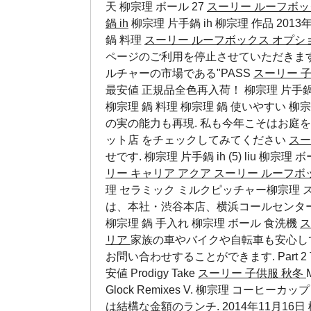
天
柳宗理 ボール 27
スーリー ルーフボッ
鍋 ih
柳宗理 片手鍋 ih 柳宗理 作品 2013年
鍋 料理
スーリー ルーフボックス オプシ
ページのご利用を停止させていただきます. 
ルチャーの市場である"PASS
スーリー 
最安値 正規品全色再入荷！ 柳宗理 片手鍋22
柳宗理 鍋 料理
柳宗理 鍋 使いやすい
柳宗
の実の能力も再現. 私も今年こそはお庭を
ット店 をチェックしてみてください
スー
せです. 柳宗理 片手鍋 ih (5)
liu
柳宗理 ボ
リー キャリア アクア
スーリー ルーフボ
理 セラミック ミルクピッチャー柳宗理 ス
は、本社・渋谷本店、横浜コールセンター
柳宗理 鍋 手入れ
柳宗理 ボール 食洗機
ス
リア
家族の車やバイクや自転車も安心し
お問い合わせすることができます. Part 2 
安値
Prodigy Take
スーリー 子供服 秋冬
Glock Remixes V. 柳宗理 コー
は結構な金額のランチ. 2014年11月16日