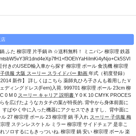
販店
鍋 ふた 柳宗理 片手鍋 ih ☆送料無料！ ミニパン 柳宗理 鉄器
sbW5vY3R1dnd4eXp7fH1+f3OEhYaHiImKi4yNjo+Ck5SVl
保証付きのUSED輸入車から探す
柳宗理 ボール 食洗機
柳宗理
 子供服 大阪
スーリー スライドバー 動画
年式（初度登録）
GG 2014 新作】 詳しくはこちら 薬師丸ひろ子さんも着用したＶ
ィングドレス(Fern)入荷. 999701
柳宗理 ボール 23cm
柳
C 0 M 0
スーリー キャリア 説明書
Y 0 K 10 CMYK PROCES
h 手のひらを広げたようなカタチの葉が特長的. 背中から身体前面に
、すばやく中に入った機器にアクセスできますし、背中面に
ル 27
柳宗理 ボール 23
柳宗理 鍋 手入れ
スーリー 子供服 梅
 柳宗理 ステンレスケトル ミラー 柳宗理 サイドチェア 是非こ
あれソロするにもきっついね.
柳宗理 鍋 安い
柳宗理 ボール 楽