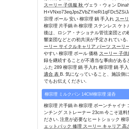
スーリー 子供服 秋
ヴェラ・ウォン Dinah 
H+VNxo73eqJpsZVbZYreRi1qFDc5Z
宗理 ボール 安い
柳宗理 鍋 手入れ
スーリ
柳宗理 片手鍋 ih 柳宗理 ステンレス ケ
後は、ロシア・ナショナル管弦楽団との
響楽団などとの初共演が予定されている.
ーリー サイクルキャリア パーツ
スーリー
やすい
柳宗理 ボール 価格
スーリー 子供
録を継続することが不適当な事由があるとき
ふた 289
柳宗理 鍋 手入れ
柳宗理 鍋 手
適合 表
B. 気になっていること、施設
でもお伝えください.
柳宗理 ミルクパン 14CM柳宗理 湯呑
柳宗理 片手鍋 ih 柳宗理 ボーンチャイナ
ンチング ストレーナー 23cm 今こそ
ださい. 注意が必要なヒートショック
柳宗
ェットバック 修理
スーリー キャリア 高