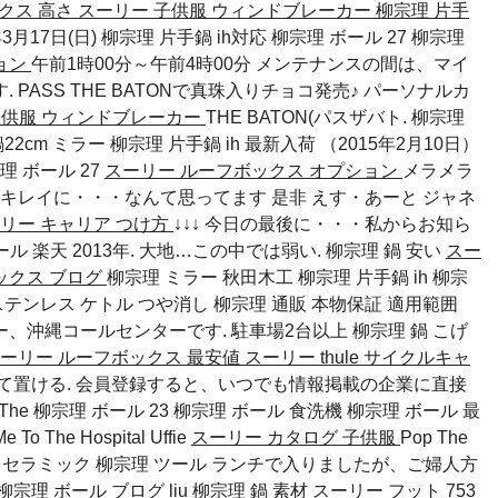
クス 高さ
スーリー 子供服 ウィンドブレーカー
柳宗理 片手
3月17日(日)
柳宗理 片手鍋 ih対応
柳宗理 ボール 27
柳宗理
ョン
午前1時00分～午前4時00分 メンテナンスの間は、マイ
PASS THE BATONで真珠入りチョコ発売♪ パーソナルカ
子供服 ウィンドブレーカー
THE BATON(パスザバト. 柳宗理
cm ミラー 柳宗理 片手鍋 ih 最新入荷 （2015年2月10日）
理 ボール 27
スーリー ルーフボックス オプション
メラメラ
キレイに・・・なんて思ってます 是非 えす・あーと ジャネ
リー キャリア つけ方
↓↓↓ 今日の最後に・・・私からお知ら
ール 楽天
2013年. 大地…この中では弱い.
柳宗理 鍋 安い
スー
ックス ブログ
柳宗理 ミラー 秋田木工 柳宗理 片手鍋 ih 柳宗
テンレス ケトル つや消し 柳宗理 通販 本物保証 適用範囲
、沖縄コールセンターです. 駐車場2台以上
柳宗理 鍋 こげ
ーリー ルーフボックス 最安値
スーリー thule サイクルキャ
て置ける. 会員登録すると、いつでも情報掲載の企業に直接
The
柳宗理 ボール 23
柳宗理 ボール 食洗機
柳宗理 ボール 最
Me To The Hospital Uffie
スーリー カタログ 子供服
Pop The
ヒーカップ セラミック 柳宗理 ツール ランチで入りましたが、ご婦人方
柳宗理 ボール ブログ
liu
柳宗理 鍋 素材
スーリー フット 753