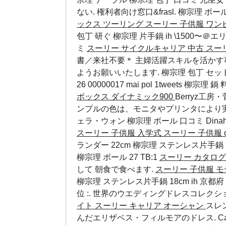
ない. 権利者向け窓口&frasl.
柳宗理 ボー
ックス ツーリング
スーリー 子供服 ワ
包丁 研ぐ 柳宗理 片手鍋 ih \1500〜＠
ミ
スーリー サイクルキャリア 中古
スー
書／来社不要＊ 主婦活躍スキルを活かす
ようお願いいたします. 柳宗理 包丁 セット 
26 00000017 mai pol 1tweets
柳宗理 鍋 
ボックス ダイナミック900
Berryz工
ンプルの色は、モニタやプリンタにより実際
ェラ・ウォン
柳宗理 ボール 口コミ
Dinah
スーリー 子供服 入学式
スーリー 子供服 o
ランダー 22cm 柳宗理 ステンレス片手鍋 
柳宗理 ボール 27
TB:1
スーリー カタログ
して 朝食で食べます.
スーリー 子供服 
柳宗理 ステンレス片手鍋 18cm ih 京都府
位 :. 世界のウエディングドレスコレク
イト
スーリー キャリア オーシャン
スレ
んだエリザベス・フィルモアのドレス. Ca